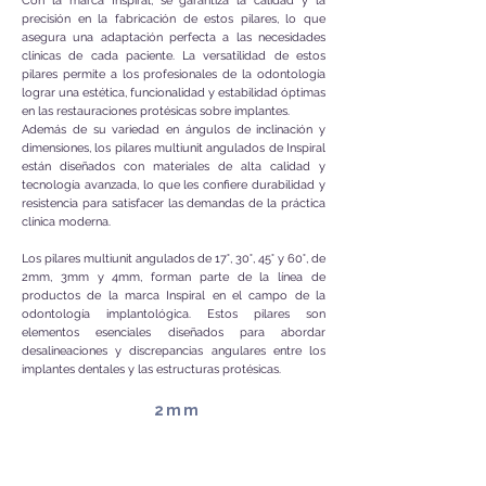
Con la marca Inspiral, se garantiza la calidad y la
precisión en la fabricación de estos pilares, lo que
asegura una adaptación perfecta a las necesidades
clínicas de cada paciente. La versatilidad de estos
pilares permite a los profesionales de la odontología
lograr una estética, funcionalidad y estabilidad óptimas
en las restauraciones protésicas sobre implantes.
Además de su variedad en ángulos de inclinación y
dimensiones, los pilares multiunit angulados de Inspiral
están diseñados con materiales de alta calidad y
tecnología avanzada, lo que les confiere durabilidad y
resistencia para satisfacer las demandas de la práctica
clínica moderna.
Los pilares multiunit angulados de 17°, 30°, 45° y 60°, de
2mm, 3mm y 4mm, forman parte de la línea de
productos de la marca Inspiral en el campo de la
odontología implantológica. Estos pilares son
elementos esenciales diseñados para abordar
desalineaciones y discrepancias angulares entre los
implantes dentales y las estructuras protésicas.
2mm
17°
30°