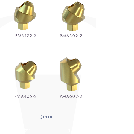
PMA172-2
PMA302-2
45°
60°
PMA452-2
PMA602-2
3mm
17°
30°