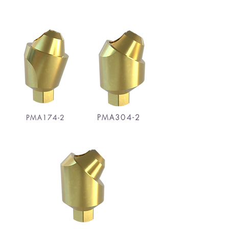
17°
30°
PMA304-2
PMA174-2
45°