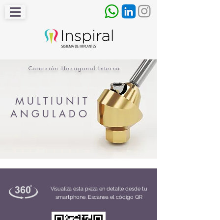
Conexión Hexagonal Interna
MULTIUNIT
ANGULADO
Visualiza esta pieza en detalle desde tu
smartphone. Escanea el código QR