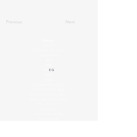
Previous
Next
Menu
Inicio
Cirugía Guiada
Implantes
SB
MB
EG
EG
SBC
MBC
Cigomático Hex.
Cigomático Fac.
Aditamentos Hex.
Aditamentos Con.
Multiunit
Digital
Inspiral Arch
Contacto
Legales
Política de privacidad
Términos y condiciones