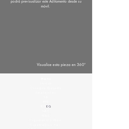
podrá previsualizar este Aditamento desde su
móvil.
Visualice esta pieza en 360°
Menu
Inicio
Cirugía Guiada
Implantes
SB
MB
EG
EG
SBC
MBC
Cigomático Hex.
Cigomático Fac.