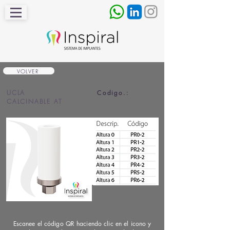
VOLVER
UCLA
Codigo.:
CALCINABLE AT
Escanee el código QR haciendo clic en el icono y