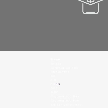
Menu
Inicio
Cirugía Guiada
Implantes
SB
MB
EG
EG
SBC
MBC
Cigomático Hex.
Cigomático Fac.
Aditamentos Hex.