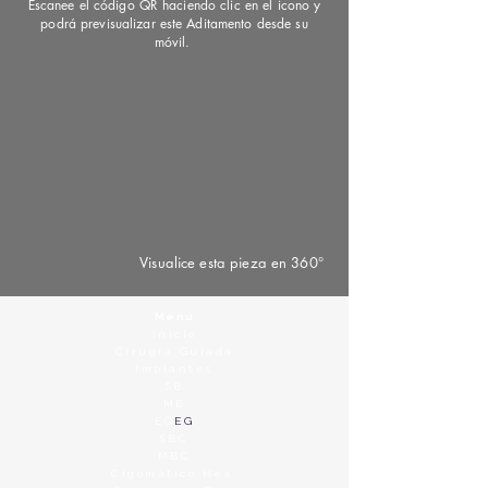
Escanee el código QR haciendo clic en el icono y
podrá previsualizar este Aditamento desde su
móvil.
Visualice esta pieza en 360°
Menu
Inicio
Cirugía Guiada
Implantes
SB
MB
EG
EG
SBC
MBC
Cigomático Hex.